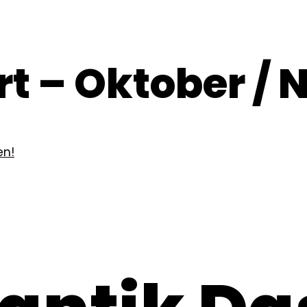
rt – Oktober /
en!