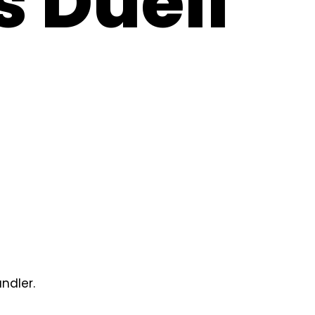
 Duell
ändler.