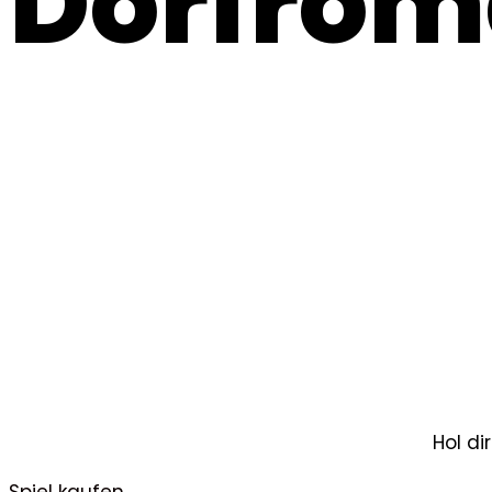
Dorfrom
Hol di
Spiel kaufen