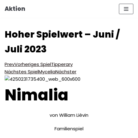
Zum
Aktion
Inhalt
Hoher Spielwert – Juni /
Juli 2023
Prev
Vorheriges Spiel
Tipperary
Nächstes Spiel
Mycelia
Nächster
Nimalia
von William Lièvin
Familienspiel