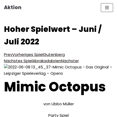
Zum
Aktion
Inhalt
Hoher Spielwert – Juni /
Juli 2022
Prev
Vorheriges Spiel
Gutenberg
Nächstes Spiel
Abrakadabrien
Nächster
Mimic Octopus
von Ubbo Müller
Party Spiel