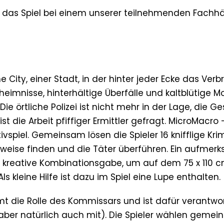
r das Spiel bei einem unserer teilnehmenden Fachh
City, einer Stadt, in der hinter jeder Ecke das Verb
eimnisse, hinterhältige Überfälle und kaltblütige Mo
ie örtliche Polizei ist nicht mehr in der Lage, die G
ist die Arbeit pfiffiger Ermittler gefragt. MicroMacro 
vspiel. Gemeinsam lösen die Spieler 16 knifflige Krim
eweise finden und die Täter überführen. Ein aufmer
 kreative Kombinationsgabe, um auf dem 75 x 110 c
Als kleine Hilfe ist dazu im Spiel eine Lupe enthalten.
mt die Rolle des Kommissars und ist dafür verantwort
 aber natürlich auch mit). Die Spieler wählen geme