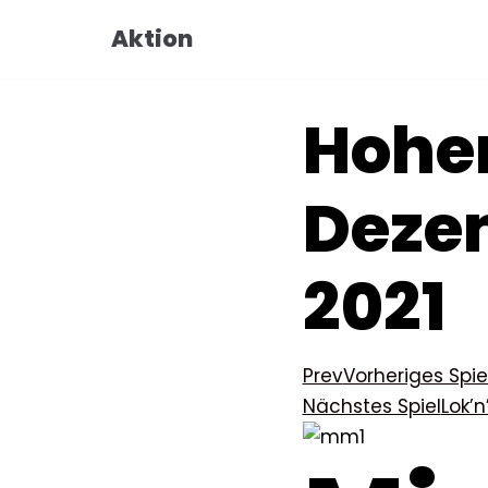
Zum
Aktion
Inhalt
Hoher
Dezem
2021
Prev
Vorheriges Spie
Nächstes Spiel
Lok’n