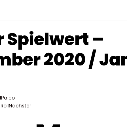
 Spielwert –
ber 2020 / Ja
l
Paleo
’Roll
Nächster