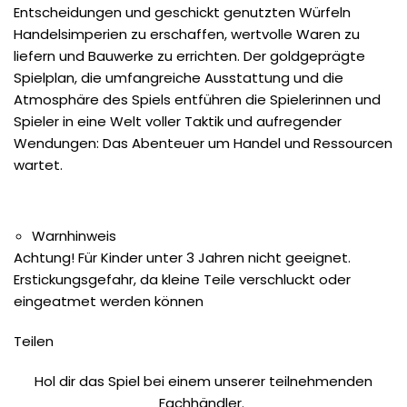
Entscheidungen und geschickt genutzten Würfeln
Handelsimperien zu erschaffen, wertvolle Waren zu
liefern und Bauwerke zu errichten. Der goldgeprägte
Spielplan, die umfangreiche Ausstattung und die
Atmosphäre des Spiels entführen die Spielerinnen und
Spieler in eine Welt voller Taktik und aufregender
Wendungen: Das Abenteuer um Handel und Ressourcen
wartet.
Warnhinweis
Achtung! Für Kinder unter 3 Jahren nicht geeignet.
Erstickungsgefahr, da kleine Teile verschluckt oder
eingeatmet werden können
Teilen
Hol dir das Spiel bei einem unserer teilnehmenden
Fachhändler.