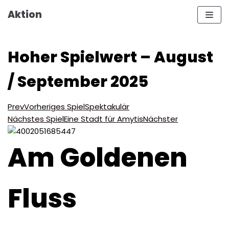
Zum
Aktion
Inhalt
Hoher Spielwert – August
/ September 2025
Prev
Vorheriges Spiel
Spektakulär
Nächstes Spiel
Eine Stadt für Amytis
Nächster
Am Goldenen
Fluss