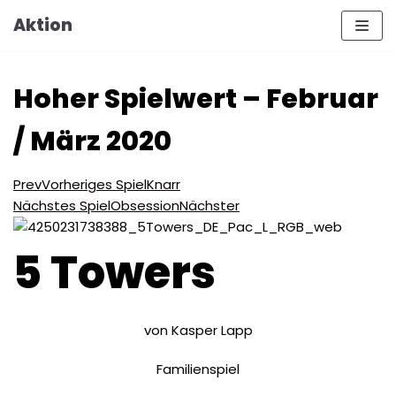
Zum
Aktion
Inhalt
Hoher Spielwert – Februar
/ März 2020
Prev
Vorheriges Spiel
Knarr
Nächstes Spiel
Obsession
Nächster
5 Towers
von Kasper Lapp
Familienspiel