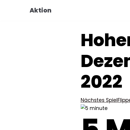
Zum
Aktion
Inhalt
Hoher
Dezem
2022
Nächstes Spiel
Flip
5 M