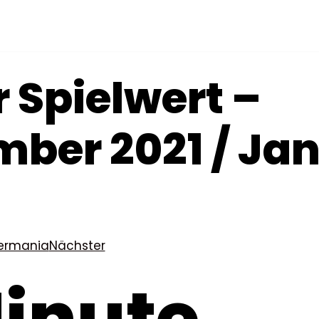
 Spielwert –
ber 2021 / Ja
permania
Nächster
inute