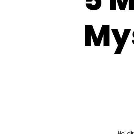
My
Hol di